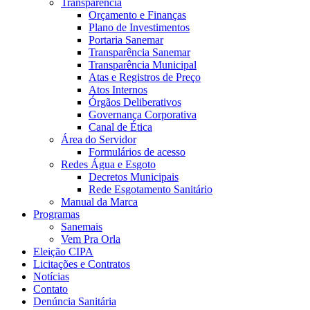
Transparência
Orçamento e Finanças
Plano de Investimentos
Portaria Sanemar
Transparência Sanemar
Transparência Municipal
Atas e Registros de Preço
Atos Internos
Órgãos Deliberativos
Governança Corporativa
Canal de Ética
Área do Servidor
Formulários de acesso
Redes Água e Esgoto
Decretos Municipais
Rede Esgotamento Sanitário
Manual da Marca
Programas
Sanemais
Vem Pra Orla
Eleição CIPA
Licitações e Contratos
Notícias
Contato
Denúncia Sanitária