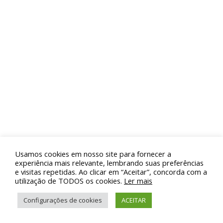
PORTARIA DE N°67 – 05
DE MAIO DE 2023
PORTARIA DE N°68 – 05
DE MAIO DE 2023
PORTARIA DE N°69 – 05
DE MAIO DE 2023
Usamos cookies em nosso site para fornecer a
PORTARIA DE N°70 – 05
experiência mais relevante, lembrando suas preferências
e visitas repetidas. Ao clicar em “Aceitar”, concorda com a
DE MAIO DE 2023
utilização de TODOS os cookies.
Ler mais
Configurações de cookies
ACEITAR
PORTARIA DE N°71 – 05
DE MAIO DE 2023