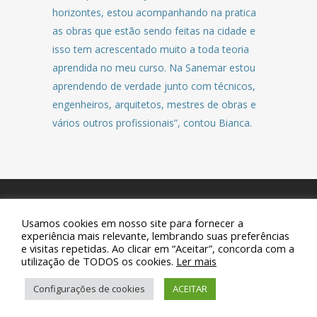
horizontes, estou acompanhando na pratica
as obras que estão sendo feitas na cidade e
isso tem acrescentado muito a toda teoria
aprendida no meu curso. Na Sanemar estou
aprendendo de verdade junto com técnicos,
engenheiros, arquitetos, mestres de obras e
vários outros profissionais”, contou Bianca.
Usamos cookies em nosso site para fornecer a
© 2019 Sanemar - Companhia de Saneamento de Maricá.
experiência mais relevante, lembrando suas preferências
e visitas repetidas. Ao clicar em “Aceitar”, concorda com a
Todos os direitos reservados.
utilização de TODOS os cookies.
Ler mais
Configurações de cookies
ACEITAR