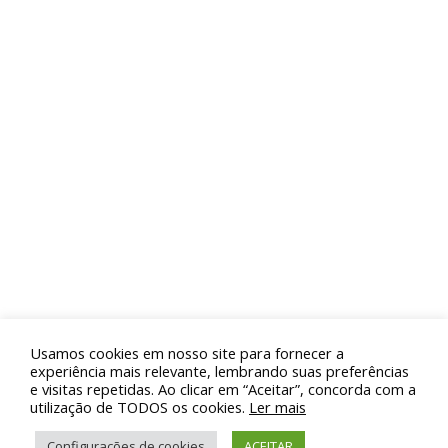
fortalecendo o intercâmbio de soluções e
iniciativas capazes de contribuir para o
desenvolvimento do saneamento.
.
FOTOS: JUAN ANDRADE
Usamos cookies em nosso site para fornecer a
© 2019 Sanemar - Companhia de Saneamento de Maricá.
experiência mais relevante, lembrando suas preferências
e visitas repetidas. Ao clicar em “Aceitar”, concorda com a
Todos os direitos reservados.
utilização de TODOS os cookies.
Ler mais
Configurações de cookies
ACEITAR