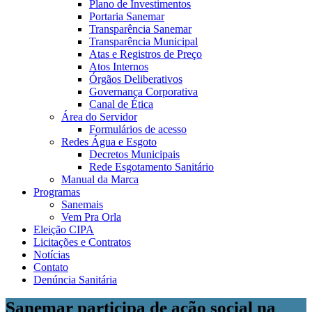
Plano de Investimentos
Portaria Sanemar
Transparência Sanemar
Transparência Municipal
Atas e Registros de Preço
Atos Internos
Órgãos Deliberativos
Governança Corporativa
Canal de Ética
Área do Servidor
Formulários de acesso
Redes Água e Esgoto
Decretos Municipais
Rede Esgotamento Sanitário
Manual da Marca
Programas
Sanemais
Vem Pra Orla
Eleição CIPA
Licitações e Contratos
Notícias
Contato
Denúncia Sanitária
Sanemar participa de ação social na