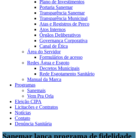
Plano de Investimentos
Portaria Sanemar
Transparência Sanemar
Transparência Municipal
Atas e Registros de Preço
Atos Internos
Órgãos Deliberativos
Governança Corporativa
Canal de Ética
Área do Servidor
Formulários de acesso
Redes Água e Esgoto
Decretos Municipais
Rede Esgotamento Sanitário
Manual da Marca
Programas
Sanemais
Vem Pra Orla
Eleição CIPA
Licitações e Contratos
Notícias
Contato
Denúncia Sanitária
Sanemar lança programa de fidelidade