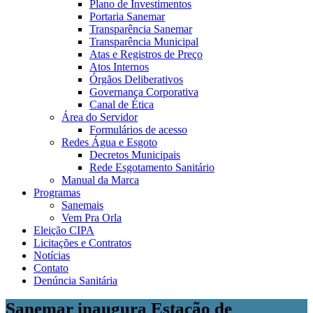
Plano de Investimentos
Portaria Sanemar
Transparência Sanemar
Transparência Municipal
Atas e Registros de Preço
Atos Internos
Órgãos Deliberativos
Governança Corporativa
Canal de Ética
Área do Servidor
Formulários de acesso
Redes Água e Esgoto
Decretos Municipais
Rede Esgotamento Sanitário
Manual da Marca
Programas
Sanemais
Vem Pra Orla
Eleição CIPA
Licitações e Contratos
Notícias
Contato
Denúncia Sanitária
Sanemar inaugura Estação de