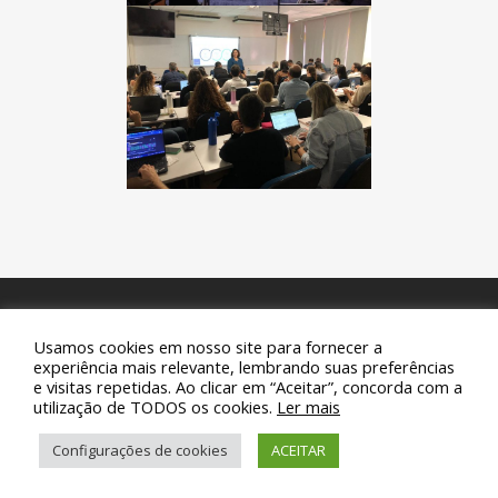
Usamos cookies em nosso site para fornecer a
© 2019 Sanemar - Companhia de Saneamento de Maricá.
experiência mais relevante, lembrando suas preferências
e visitas repetidas. Ao clicar em “Aceitar”, concorda com a
Todos os direitos reservados.
utilização de TODOS os cookies.
Ler mais
Configurações de cookies
ACEITAR