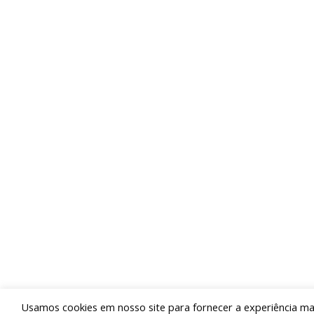
“Afirmo aqui, que vamos levar esgoto e saneamen
os dois extremos de Maricá, que continue levando
Durante a solenidade, ainda foram assinados cont
serão instaladas só no bairro de São José do Imb
Só no distrito de Itaipuaçu, há 198 km de extensã
as intervenções da Sanemar, quase metade da po
© 2019 Sanemar - Companhia de Saneamento 
Maricá. Todos os direitos reservados.
Usamos cookies em nosso site para fornecer a experiência mais