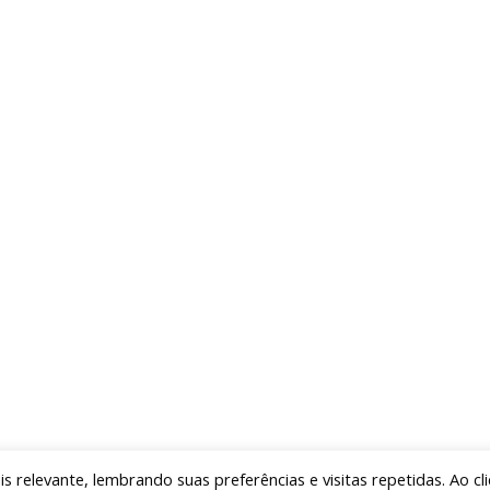
to para todos os moradores de Maricá, do Recanto até Ponta Negra.
 essa dinâmica social por muito tempo para cidade” disse o prefeito
ratos para obras nos bairros de Inoã e de São José do Imbassaí. Ce
assaí. Já na região norte de Inoã, há 16 km de obras prestes a serem
o de projeto a serem licitados. A previsão é de que mais de 110 mil p
pulação de Maricá.
de
 relevante, lembrando suas preferências e visitas repetidas. Ao cli