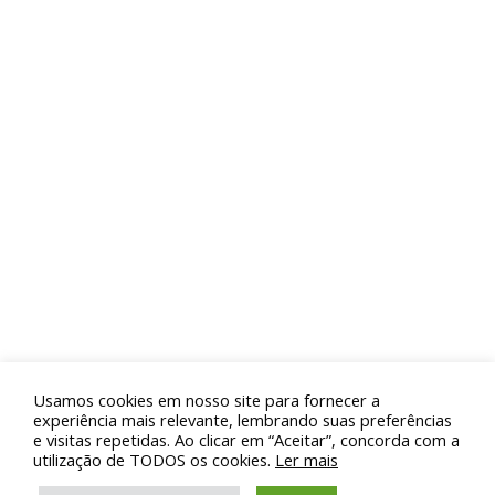
alunos já se formaram pelo programa. Em
contrapartida, as universidades credenciadas
se comprometem a criar, em até cinco anos,
unidades de ensino universitário na cidade.
Centenas de sonhos realizados e de famílias
com esperança de novas perspectivas de vida
através da educação, do acesso à
universidade.
Usamos cookies em nosso site para fornecer a
© 2019 Sanemar - Companhia de Saneamento de Maricá.
experiência mais relevante, lembrando suas preferências
e visitas repetidas. Ao clicar em “Aceitar”, concorda com a
Todos os direitos reservados.
utilização de TODOS os cookies.
Ler mais