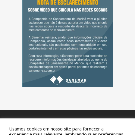
Usamos cookies em nosso site para fornecer a
© 2019 Sanemar - Companhia de Saneamento de Maricá.
experiência mais relevante, lembrando suas preferências